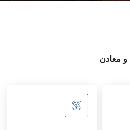
و
معادن