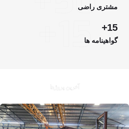
50+
مشتری راضی
15+
+
15
گواهینامه ها
آخرین پروژها