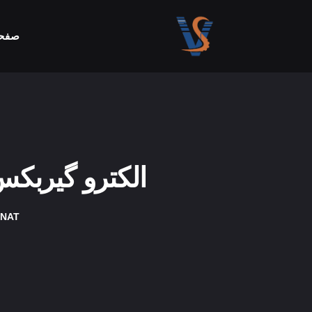
صفحه
الکترو گیربکس برندهای  SEW
ANAT