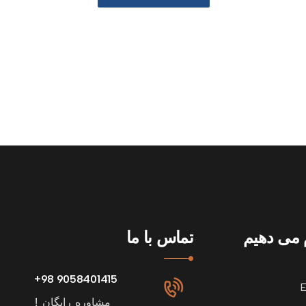
م می دهیم
تماس با ما
9058401415 98+
مشاوره رایگان !