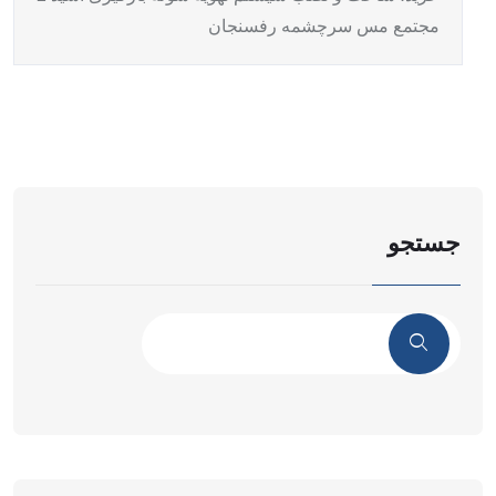
مجتمع مس سرچشمه رفسنجان
جستجو