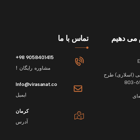
م می دهیم
تماس با ما
9058401415 98+
مشاوره رایگان !
قی (اسلاری) طرح
Info@virasanat.co
ایمیل
‌ای
کرمان
آدرس