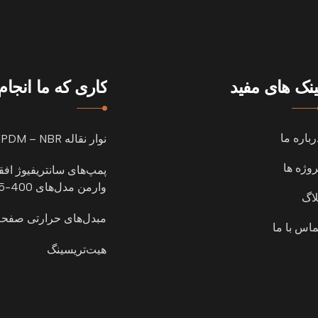
ینک های مفید
کاری که ما انجا
رباره ما
نوار نقاله EPDM – NBR
روژه ها
پمپ‌های سانتریفیوژ اف
وارمن مدل‌های 400-65-803
لاگ
مبدل‌های حرارتی صفحه
ماس با ما
هیت‌تریسینگ