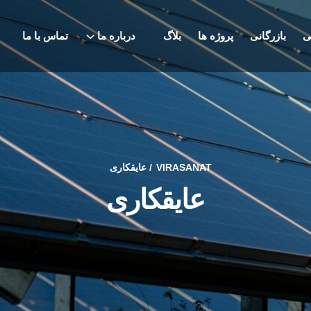
ی
بازرگانی
پروژه ها
بلاگ
درباره ما
تماس با ما
VIRASANAT
عایقکاری
عایقکاری