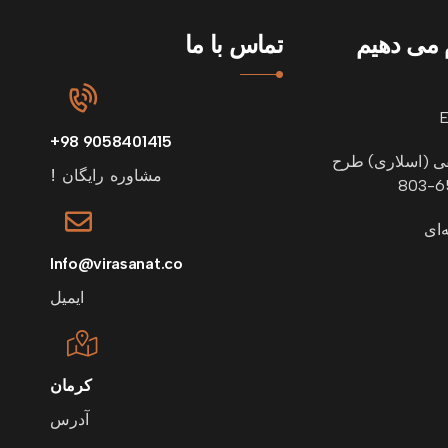
م می دهیم
تماس با ما
9058401415 98+
قی (اسلاری) طرح
مشاوره رایگان !
‌ای
Info@virasanat.co
ایمیل
کرمان
آدرس