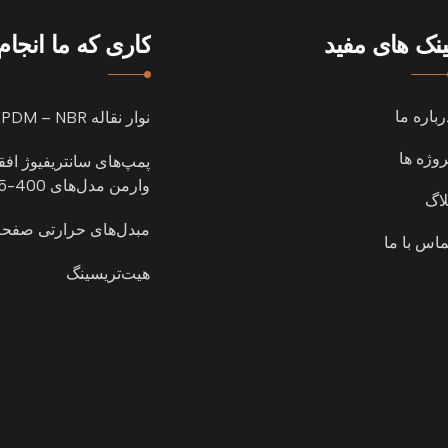
ینک های مفید
کاری که ما انجا
رباره ما
نوار نقاله EPDM – NBR
روژه ها
پمپ‌های سانتریفیوژ اف
وارمن مدل‌های 400-65-803
لاگ
مبدل‌های حرارتی صفحه
ماس با ما
هیت‌تریسینگ