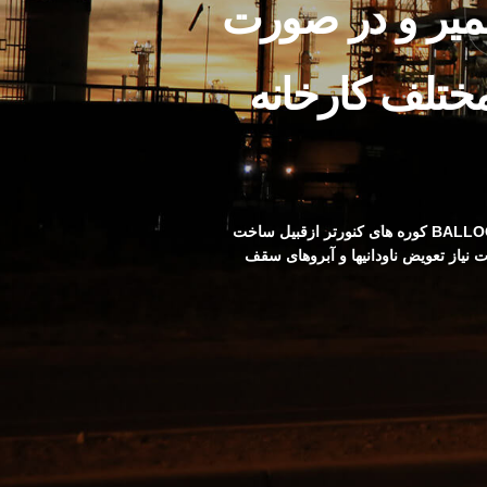
عمیر و در صورت
مختلف کارخانه
ترمیم و در صورت نیاز تعویض عایق ها و ورق های بدنه ‘BALLOON DUCT ،DUST CHAMBER، GCT کوره های کنورتر ازقبیل ساخت
ورت نیاز تعویض ناودانیها و آبروهای سقف