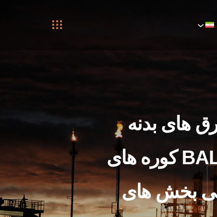
رق های بدنه
‘BALLOON DUCT ،DUST CHAMBER، GCT کوره های
اخت و تعویض GCT اساسی بخش های