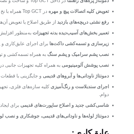
دمونتاژ پره‌های راهنما
در داخل Top GCT و ساخت و نصب پره‌های راهنمای جدید.
تعویض کلیه اتصالات پیچ و مهره
در Top GCT همراه با نخ نسوز جهت بهبود عملکرد و آب‌بندی مناسب.
رفع نشتی دریچه‌های بازدید
از طریق اصلاح یا تعویض آن‌ها،
تعمیر بخش‌های آسیب‌دیده بدنه تجهیزات
به‌منظور افزایش 
زیرسازی و تسمه‌کشی داکت‌ها
برای اجرای عایق‌کاری و پوشش در TOP GCT 
نصب پشم سرامیک و پشم سنگ
به همراه تسمه‌کشی و توری مناسب در TOP GCT ب
نصب پوشش آلومینیومی
به همراه کلیه تجهیزات جانبی در TOP GCT، Dust Chamber، GCT و alloon Duct
دمونتاژ ناودانی‌ها و آبروهای قدیمی
و جایگزینی با قطعات 
اجرای سندبلاست و رنگ‌آمیزی
کلیه سازه‌های فلزی، تجهی
دوام.
شاسی‌کشی جدید و اصلاح ساپورت‌های قدیمی
برای ایجاد
دمونتاژ لوله‌ها و ناودانی‌های قدیمی، جوشکاری و نصب لول
عایق‌کاری: