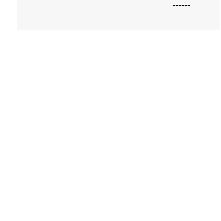
------