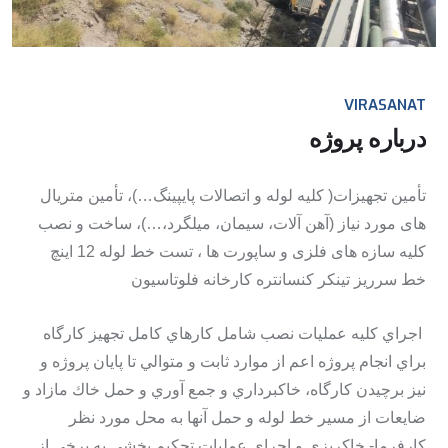
VIRASANAT
درباره پروژه
تأمین تجهیزات( کلیه لوله و اتصالات پایپینگ…)، تأمین متریال
های مورد نیاز (آهن آلات، سیمان، میلگرد،…)، ساخت و نصب
کلیه سازه های فلزی و ساپورت ها ، تست خط لوله 12 اینچ
خط سرریز تینکر کنسانتره کارخانه فلوتاسیون
اجراي کلیه عملیات نصب شامل کارهاي کامل تجهیز کارگاه
براي انجام پروژه اعم از موارد ثابت و متوالي تا پایان پروژه و
نیز برچیدن کارگاه، خاکبرداري و جمع آوري و حمل خاك مازاد و
ضایعات از مسیر خط لوله و حمل آنها به محل مورد نظر
کارفرما- خاکریزي و اجراي عملیات تحکیم بخشي به برخي از