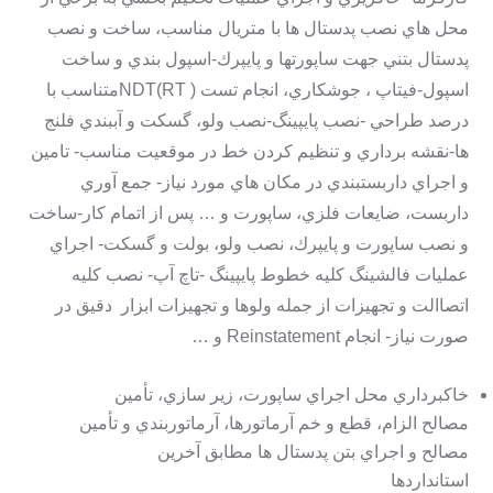
محل هاي نصب پدستال ها با متریال مناسب، ساخت و نصب
پدستال بتني جهت ساپورتها و پایپرك-اسپول بندي و ساخت
اسپول-فیتاپ ، جوشکاري، انجام تست NDT(RT )متناسب با
درصد طراحي -نصب پایپینگ-نصب ولو، گسکت و آببندي فلنج
ها-نقشه برداري و تنظیم کردن خط در موقعیت مناسب- تامین
و اجراي داربستبندي در مکان هاي مورد نیاز- جمع آوري
داربست، ضایعات فلزي، ساپورت و … پس از اتمام کار-ساخت
و نصب ساپورت و پایپرك، نصب ولو، بولت و گسکت- اجراي
عملیات فالشینگ کلیه خطوط پایپینگ -تاچ آپ- نصب کلیه
اتصاالت و تجهیزات از جمله ولوها و تجهیزات ابزار دقیق در
صورت نیاز- انجام Reinstatement و …
خاکبرداري محل اجراي ساپورت، زیر سازي، تأمین
مصالح الزام، قطع و خم آرماتورها، آرماتوربندي و تأمین
مصالح و اجراي بتن پدستال ها مطابق آخرین
استانداردها