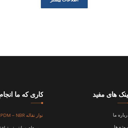
ینک های مفید
کاری که ما انجا
رباره ما
نوار نقاله EPDM – NBR
روژه ها
پمپ‌های سانتریفیوژ اف