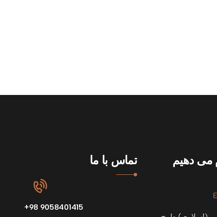
م می دهیم
تماس با ما
9058401415 98+
قی (اسلاری) طرح