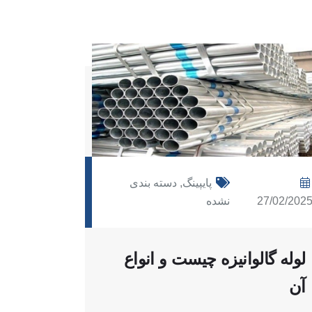
پایپینگ
,
دسته بندی
27/02/202
نشده
27/02/2025
لوله گالوانیزه چیست و انواع
لوله م
آن
آن