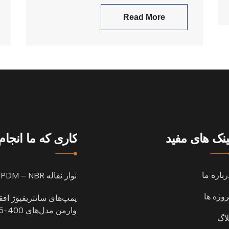
Read More
ینک های مفید
کاری که ما انجا
رباره ما
نوار نقاله EPDM – NBR
روژه ها
پمپ‌های سانتریفیوژ اف
وارمن مدل‌های 400-65-803
لاگ