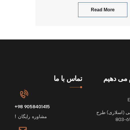
re
Read More
م می دهیم
تماس با ما
9058401415 98+
قی (اسلاری) طرح
مشاوره رایگان !