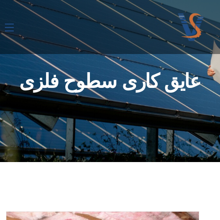
عایق کاری سطوح فلزی