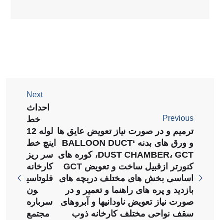
Next
احداث
Previous
خط
ترمیم و در صورت نیاز تعویض عایق ها
لوله 12
و ورق های بدنه ‘BALLOON DUCT
اینچ خط
،DUST CHAMBER، GCT کوره های
سر ریز
کنورتر ازقبیل ساخت و تعویض GCT
کارخانه
اساسی بخش های مختلف دریچه های
فلوتاسی
بازدید و پره های راهنما و تعمیر و در
ون
صورت نیاز تعویض ناودانیها و آبروهای
سرباره
سقف نواحی مختلف کارخانه ذوب
مجتمع